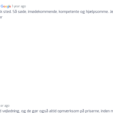
n
1 year ago
tisk sted. Så søde, imødekommende, kompetente og hjælpsomme. J
er
ear ago
d vejledning, og de gør også altid opmærksom på priserne, inden 