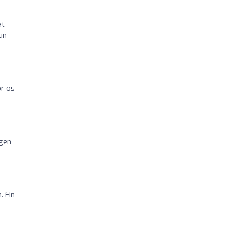
at
un
or os
igen
. Fin