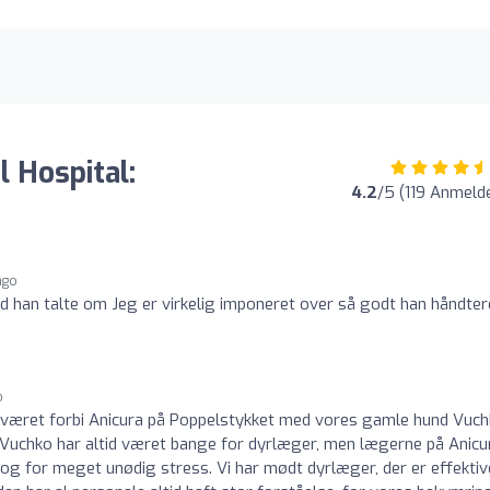
 Hospital:
4.2
/5 (119 Anmeld
ago
ad han talte om Jeg er virkelig imponeret over så godt han håndte
o
 været forbi Anicura på Poppelstykket med vores gamle hund Vuch
 Vuchko har altid været bange for dyrlæger, men lægerne på Anicu
r og for meget unødig stress. Vi har mødt dyrlæger, der er effektiv