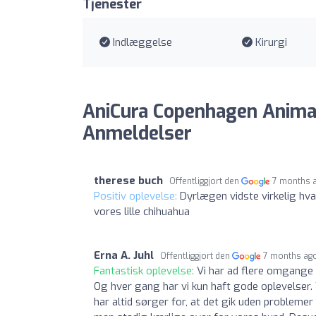
Tjenester
Indlæggelse
Kirurgi
AniCura Copenhagen Animal
Anmeldelser
therese buch
Offentliggjort den
7 months 
Positiv oplevelse:
Dyrlægen vidste virkelig hv
vores lille chihuahua
Erna A. Juhl
Offentliggjort den
7 months ag
Fantastisk oplevelse:
Vi har ad flere omgange
Og hver gang har vi kun haft gode oplevelser.
har altid sørger for, at det gik uden probleme