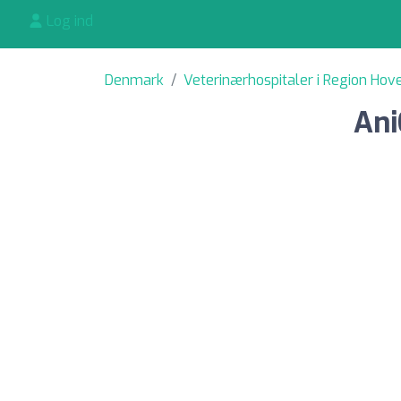
Log ind
Denmark
Veterinærhospitaler i Region Ho
Ani