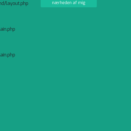
nærheden af mig
nd/layout.php
ain.php
ain.php