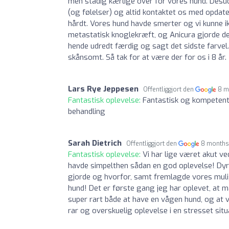
men stadig kærlige over for vores hund. Desud
(og følelser) og altid kontaktet os med opdate
hårdt. Vores hund havde smerter og vi kunne ikk
metastatisk knoglekræft, og Anicura gjorde de
hende udredt færdig og sagt det sidste farvel.
skånsomt. Så tak for at være der for os i 8 år.
Lars Rye Jeppesen
Offentliggjort den
8 m
Fantastisk oplevelse:
Fantastisk og kompetent 
behandling
Sarah Dietrich
Offentliggjort den
8 months
Fantastisk oplevelse:
Vi har lige været akut v
havde simpelthen sådan en god oplevelse! Dyrlæ
gjorde og hvorfor, samt fremlagde vores muli
hund! Det er første gang jeg har oplevet, at m
super rart både at have en vågen hund, og at vi
rar og overskuelig oplevelse i en stresset situa