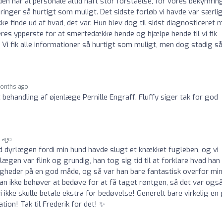
en har al personale altid haft stor forståelse, for vores bekymrin
ringer så hurtigt som muligt. Det sidste forløb vi havde var særli
e finde ud af hvad, det var. Hun blev dog til sidst diagnosticeret 
res ypperste for at smertedække hende og hjælpe hende til vi fik
 Vi fik alle informationer så hurtigt som muligt, men dog stadig s
onths ago
behandling af øjenlæge Pernille Engraff. Fluffy siger tak for god
 ago
ed dyrlægen fordi min hund havde slugt et knækket fugleben, og vi
gen var flink og grundig, han tog sig tid til at forklare hvad han
gheder på en god måde, og så var han bare fantastisk overfor mi
an ikke behøver at bedøve for at få taget røntgen, så det var ogs
 ikke skulle betale ekstra for bedøvelse! Generelt bare virkelig en
tion! Tak til Frederik for det! ✨