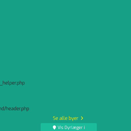
_helper.php
nd/header.php
Se alle byer
Vis Dyrlæger i