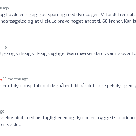
s ago
og havde en rigtig god sparring med dyrelægen. Vi fandt frem til 
ndersøgelse og at vi skulle prøve noget andet til 60 kroner. Kan k
s ago
lige og virkelig virkelig dygtige! Man mærker deres varme over f
10 months ago
er er et dyrehospital med døgnåbent, til når det kære pelsdyr igen-
ago
rehospital, med høj fagligheden og dyrene er trygge i situationen
om stedet.