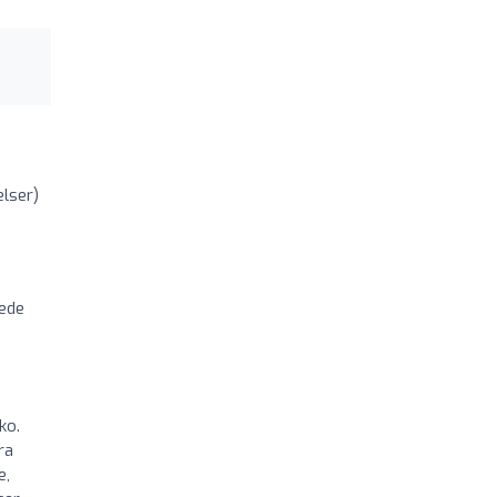
elser)
rede
ko.
ra
e,